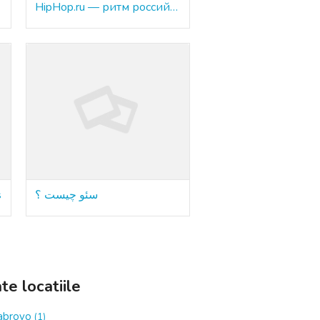
HipHop.ru — ритм российского хип-хопа в цифровую эру
s
سئو چیست ؟
te locatiile
abrovo
(1)