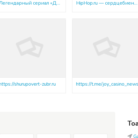
Легендарный сериал «Друзья» продолжает объединять поколения
HipHop.ru — сердцебиение русского хип-хопа в онлайн- эру
https://shurupovert-zubr.ru
https://t.me/joy_casino_new
Toa
G