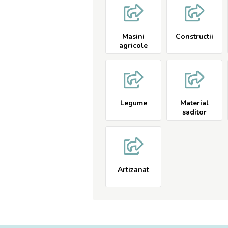
Masini
Constructii
agricole
Legume
Material
saditor
Artizanat